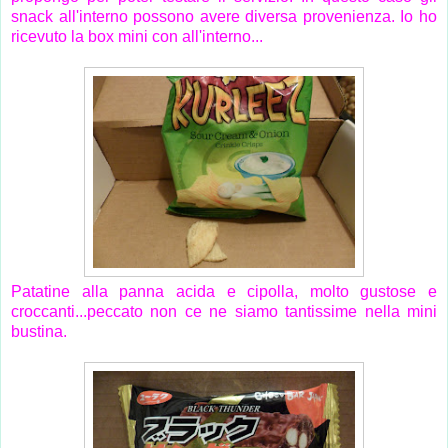
snack all'interno possono avere diversa provenienza. Io ho
ricevuto la box mini con all'interno...
Patatine alla panna acida e cipolla, molto gustose e
croccanti...peccato non ce ne siamo tantissime nella mini
bustina.