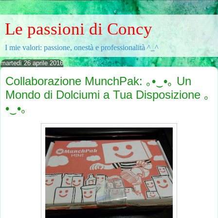
Le passioni di Concy
I mie valori: passione, onestà e professionalità ^_^
martedì 26 aprile 2016
Collaborazione MunchPak: ｡•‿•｡ Un
Mondo di Dolciumi a Tua Disposizione ｡
•‿•｡