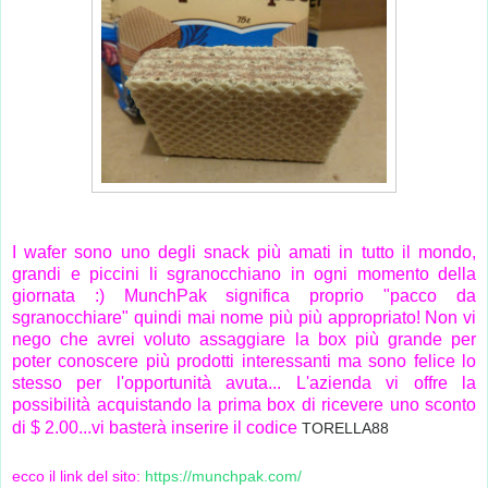
I wafer sono uno degli snack più amati in tutto il mondo,
grandi e piccini li sgranocchiano in ogni momento della
giornata :) MunchPak significa proprio "pacco da
sgranocchiare" quindi mai nome più più appropriato! Non vi
nego che avrei voluto assaggiare la box più grande per
poter conoscere più prodotti interessanti ma sono felice lo
stesso per l'opportunità avuta... L'azienda vi offre la
possibilità acquistando la prima box di ricevere uno sconto
di
$
2.00...vi basterà inserire il codice
TORELLA88
ecco il link del sito:
https://munchpak.com/