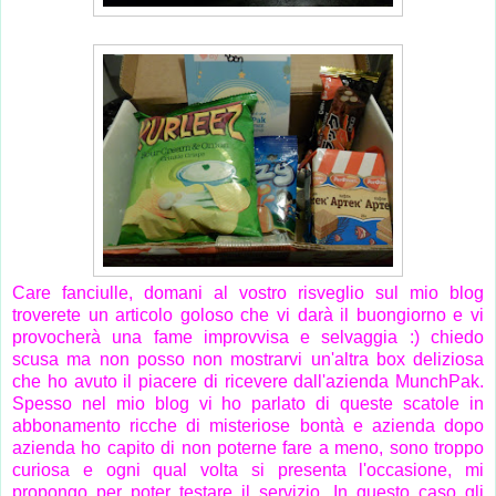
Care fanciulle, domani al vostro risveglio sul mio blog
troverete un articolo goloso che vi darà il buongiorno e vi
provocherà una fame improvvisa e selvaggia :) chiedo
scusa ma non posso non mostrarvi un'altra box deliziosa
che ho avuto il piacere di ricevere dall'azienda MunchPak.
Spesso nel mio blog vi ho parlato di queste scatole in
abbonamento ricche di misteriose bontà e azienda dopo
azienda ho capito di non poterne fare a meno, sono troppo
curiosa e ogni qual volta si presenta l'occasione, mi
propongo per poter testare il servizio. In questo caso gli