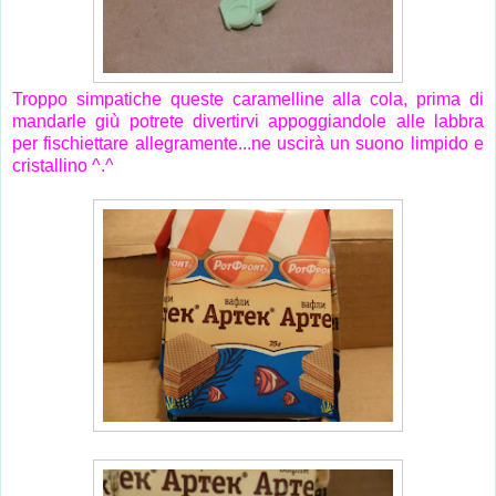
Troppo simpatiche queste caramelline alla cola, prima di
mandarle giù potrete divertirvi appoggiandole alle labbra
per fischiettare allegramente...ne uscirà un suono limpido e
cristallino ^.^